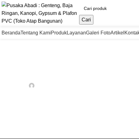
Cari
Beranda
Tentang Kami
Produk
Layanan
Galeri Foto
Artikel
Konta
PRODUK
Jas
Jasa Pasang Kanopi Jakar
Ama
Ditulis oleh
Webadmin
Hidup 21 September 2024
Inve
dan 