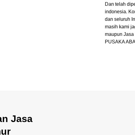
Dan telah di
indonesia. K
dan seluruh I
masih kami ja
maupun Jasa 
PUSAKA ABA
n Jasa
mur