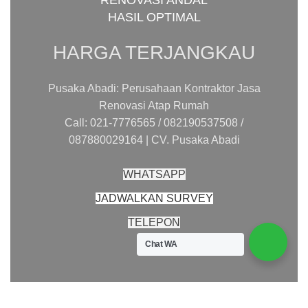
RENOVASI ANDAL
HASIL OPTIMAL
HARGA TERJANGKAU
Pusaka Abadi: Perusahaan Kontraktor Jasa
Renovasi Atap Rumah
Call: 021-7776565 / 082190537508 /
087880029164 | CV. Pusaka Abadi
WHATSAPP
JADWALKAN SURVEY
TELEPON
Chat WA