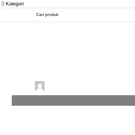
Kategori
Jasa Renovasi Atap Rumah
Produk
Jasa Renovasi Atap Tanjung
Priok
21 September 2024
Ditulis oleh
webadmin
Hidup 21 September 2024